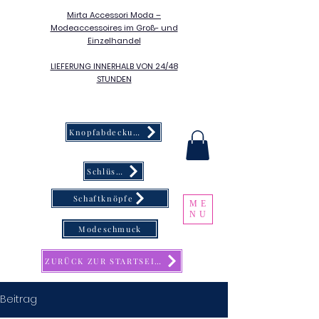
Mirta Accessori Moda –
Modeaccessoires im Groß- und
Einzelhandel
LIEFERUNG INNERHALB VON 24/48
STUNDEN
Knopfabdeckung
Schlüsselanhänger
Schaftknöpfe
ME
NU
Modeschmuck
ZURÜCK ZUR STARTSEITE
Beitrag