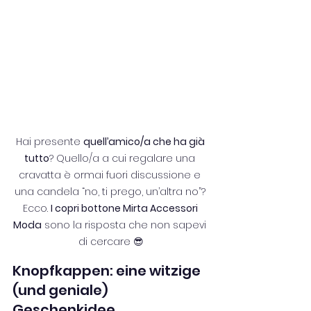
Hai presente 
quell’amico/a che ha già 
tutto
? Quello/a a cui regalare una 
cravatta è ormai fuori discussione e 
una candela “no, ti prego, un’altra no”? 
Ecco. 
I copri bottone Mirta Accessori 
Moda
 sono la risposta che non sapevi 
di cercare 😎
Knopfkappen: eine witzige 
(und geniale) 
Geschenkidee