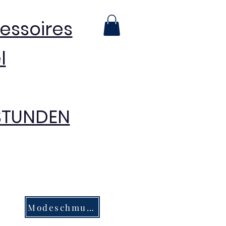
essoires
l
 STUNDEN
Modeschmuck