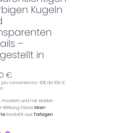
arbigen Kugeln
d
nsparenten
ails –
gestellt in
Preis
00 €
e, più convenienza: -10% da 100 €
sa
, modern und mit starker
er Wirkung: Diese
Maxi-
tte
besteht aus
farbigen
geln mit matter Oberfläche
,
ert mit
transparenten