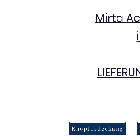
Mirta A
LIEFERU
Knopfabdeckung