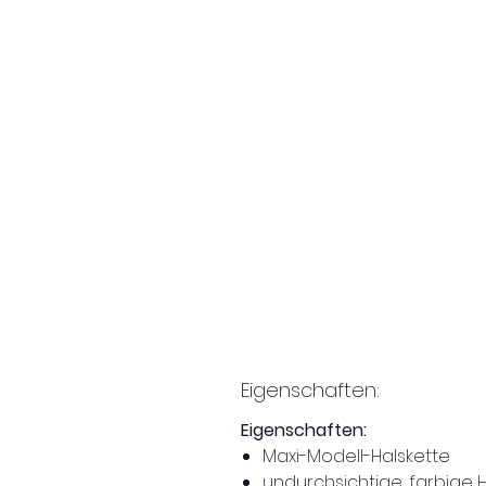
Eigenschaften:
Eigenschaften:
Maxi-Modell-Halskette
undurchsichtige, farbige 