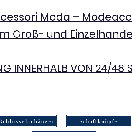
ccessori Moda – Modeacc
im Groß- und Einzelhande
NG INNERHALB VON 24/48
Schlüsselanhänger
Schaftknöpfe