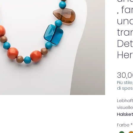
, f
un
tra
Det
Her
30,
Più stil
di spe
Lebhaft
visuell
Halske
Harzku
Farbe
*
kombini