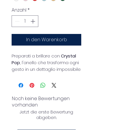
Anzahl
*
In den Warenkorb
Preparati a brillare con
Crystal
Pop
, l'anello che trasforma ogni
gesto in un dettaglio impossibile
da ignorare. Un accessorio
contemporaneo e luminoso,
pensato per chi ama
distinguersi con eleganza e
Noch keine Bewertungen
personalità.
vorhanden
Realizzato con
base in ottone
Jetzt die erste Bewertung
regolabile
, presenta una
abgeben.
raffinata struttura effetto
trasparente che crea giochi di