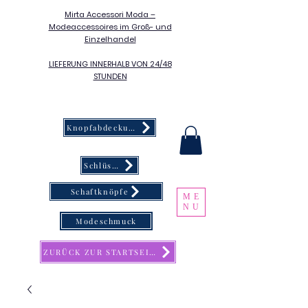
Mirta Accessori Moda –
Modeaccessoires im Groß- und
Einzelhandel
LIEFERUNG INNERHALB VON 24/48
STUNDEN
Knopfabdeckung
Schlüsselanhänger
Schaftknöpfe
ME
NU
Modeschmuck
ZURÜCK ZUR STARTSEITE