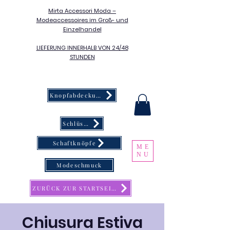
Mirta Accessori Moda –
Modeaccessoires im Groß- und
Einzelhandel
LIEFERUNG INNERHALB VON 24/48
STUNDEN
Knopfabdeckung
Schlüsselanhänger
Schaftknöpfe
ME
NU
Modeschmuck
ZURÜCK ZUR STARTSEITE
Chiusura Estiva