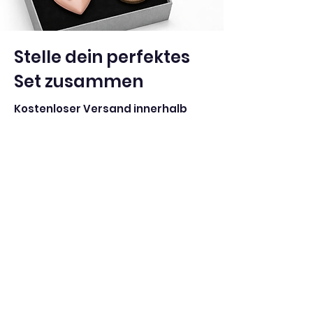
Stelle dein perfektes
Set zusammen
Kostenloser Versand innerhalb
Italiens ab einem
Mindestbestellwert von 100,00 €
✨ 4 Knopfabdeckungen, 1
besonderes Geschenk ✨
Wähle deine Favoriten, mische
Farben und Stile…
Und die Mirta Bijoux Box ist gratis 🩶
Geschäft