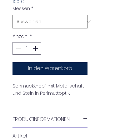
100 €
Messen
*
Anzahl
*
In den Warenkorb
Schmuckknopf mit Metallschaft
und Stein in Perlmuttoptik.
Schmuckknöpfe sind kleine
Kunstwerke. Ideal zum Verzieren
PRODUKTINFORMATIONEN
von Kleidung, Modeschmuck,
Möbeln oder Wohnaccessoires.
Artikel
Verfügbare Größen: 18 mm