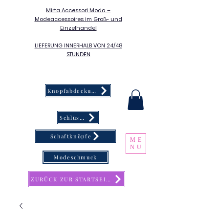
Mirta Accessori Moda –
Modeaccessoires im Groß- und
Einzelhandel
LIEFERUNG INNERHALB VON 24/48
STUNDEN
Knopfabdeckung
Schlüsselanhänger
Schaftknöpfe
ME
NU
Modeschmuck
ZURÜCK ZUR STARTSEITE