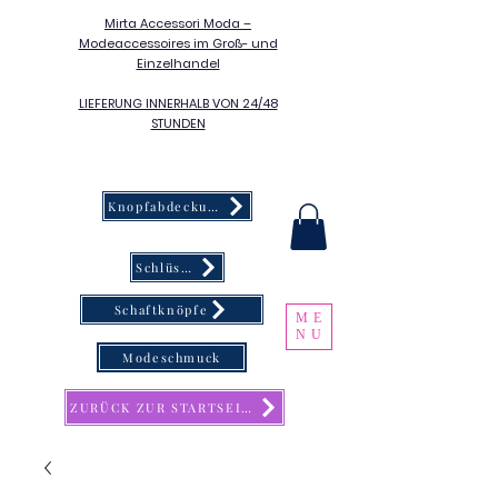
Mirta Accessori Moda –
Modeaccessoires im Groß- und
Einzelhandel
LIEFERUNG INNERHALB VON 24/48
STUNDEN
Knopfabdeckung
Schlüsselanhänger
Schaftknöpfe
ME
NU
Modeschmuck
ZURÜCK ZUR STARTSEITE