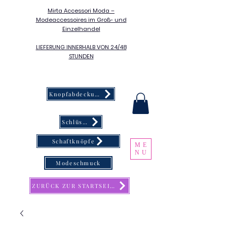
Mirta Accessori Moda –
Modeaccessoires im Groß- und
Einzelhandel
LIEFERUNG INNERHALB VON 24/48
STUNDEN
Knopfabdeckung
Schlüsselanhänger
Schaftknöpfe
ME
NU
Modeschmuck
ZURÜCK ZUR STARTSEITE