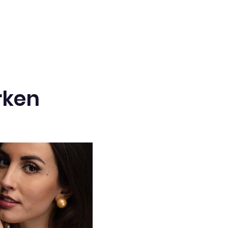
ufnäht.
errahmen
:
lebe Knöpfe in verschiedenen
arben und Größen um den
and eines Bilderrahmens, um
n einzigartig zu gestalten.
accessoires
:
reieren Sie Haarspangen und
rken
aarbänder, die mit auf
etallplatten geklebten Knöpfen
rziert sind. Für einen noch
ufwendigeren Look können Sie
ie Knöpfe mit Bändern oder
lumen kombinieren.
zhalter oder Lesezeichen
:
leben Sie Knöpfe auf Karton,
m einzigartige Tischkarten oder
arbenfrohe Lesezeichen zu
estalten.