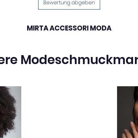
a
Bewertung abgeben
Bild
K
F
MIRTA ACCESSORI MODA
R
ih
Haar
K
ere Modeschmuckma
H
M
ve
a
d
B
Plat
K
u
f
g