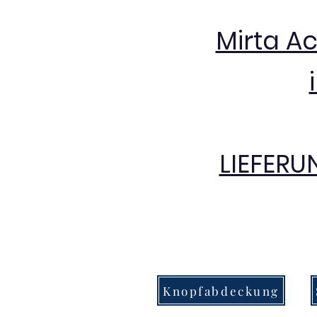
Mirta A
LIEFERU
Knopfabdeckung