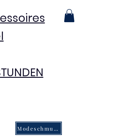
essoires
l
 STUNDEN
Modeschmuck