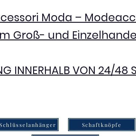
ccessori Moda – Modeacc
im Groß- und Einzelhande
NG INNERHALB VON 24/48
Schlüsselanhänger
Schaftknöpfe