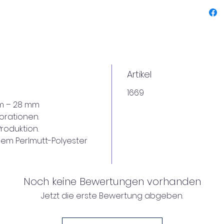
e
e
O
al
P
h
Artikel
Lo
Verz
1669
Acce
m – 28 mm
T
orationen.
P
roduktion.
s
em Perlmutt-Polyester
b
d
P
P
Noch keine Bewertungen vorhanden
v
Jetzt die erste Bewertung abgeben.
g
M