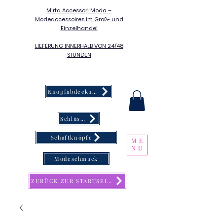
Mirta Accessori Moda –
Modeaccessoires im Groß- und
Einzelhandel
LIEFERUNG INNERHALB VON 24/48
STUNDEN
Knopfabdeckung
Schlüsselanhänger
Schaftknöpfe
ME
NU
Modeschmuck
ZURÜCK ZUR STARTSEITE