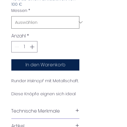
100 €
Messen
*
Anzahl
*
In den Warenkorb
Runder
Irisknopf
mit Metallschaft.
Diese Knöpfe eignen sich ideal
zum Verzieren von Kleidung,
Brautkleidern, Taschen, Hüten,
Technische Merkmale
Schmuckaccessoires, Möbeln
oder Wohnaccessoires.
Packung mit 20 Stück
Artikel