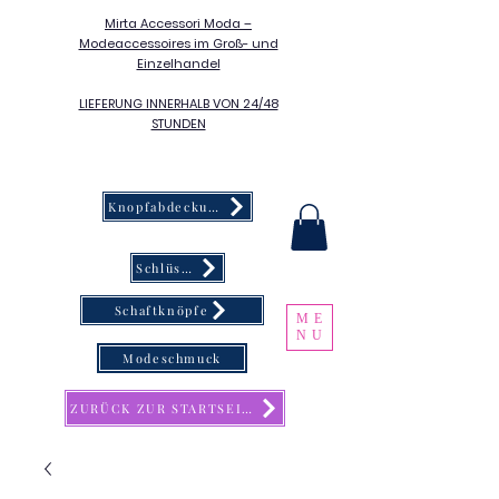
Mirta Accessori Moda –
Modeaccessoires im Groß- und
Einzelhandel
LIEFERUNG INNERHALB VON 24/48
STUNDEN
Knopfabdeckung
Schlüsselanhänger
Schaftknöpfe
ME
NU
Modeschmuck
ZURÜCK ZUR STARTSEITE