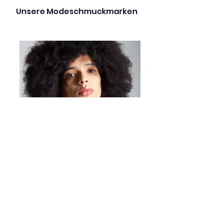
widerstandsfähigem
Unsere Modeschmuckmarken
elastischem Faden
Leicht und komfortabel
Erhältlich in verschiedenen
Farbvarianten
Ein vielseitiges Accessoire,
ideal für alle, die originelle
Details und modernes Design
lieben.