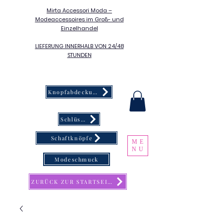
Mirta Accessori Moda –
Modeaccessoires im Groß- und
Einzelhandel
LIEFERUNG INNERHALB VON 24/48
STUNDEN
Knopfabdeckung
Schlüsselanhänger
Schaftknöpfe
ME
NU
Modeschmuck
ZURÜCK ZUR STARTSEITE