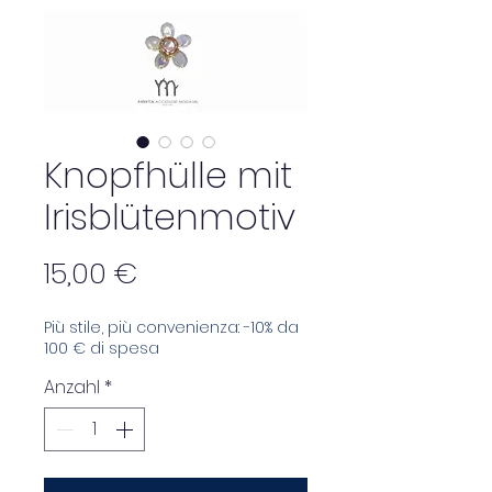
Knopfhülle mit
Irisblütenmotiv
Preis
15,00 €
Più stile, più convenienza: -10% da
100 € di spesa
Anzahl
*