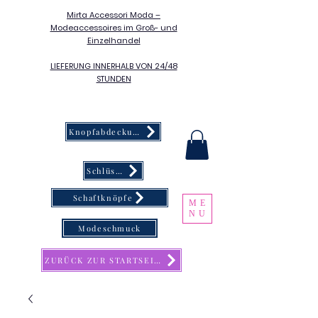
Mirta Accessori Moda –
Modeaccessoires im Groß- und
Einzelhandel
LIEFERUNG INNERHALB VON 24/48
STUNDEN
Knopfabdeckung
Schlüsselanhänger
Schaftknöpfe
ME
NU
Modeschmuck
ZURÜCK ZUR STARTSEITE