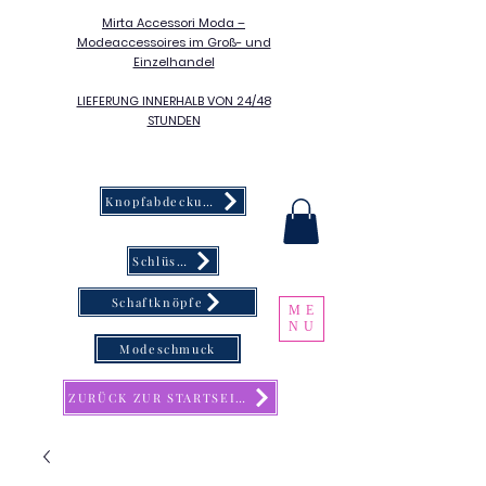
Mirta Accessori Moda –
Modeaccessoires im Groß- und
Einzelhandel
LIEFERUNG INNERHALB VON 24/48
STUNDEN
Knopfabdeckung
Schlüsselanhänger
Schaftknöpfe
ME
NU
Modeschmuck
ZURÜCK ZUR STARTSEITE