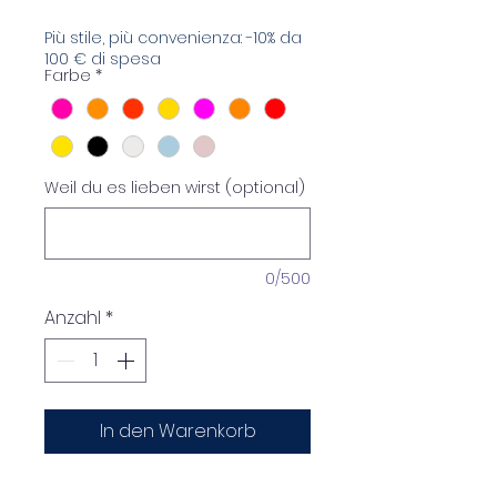
Più stile, più convenienza: -10% da
100 € di spesa
Farbe
*
Weil du es lieben wirst (optional)
0/500
Anzahl
*
In den Warenkorb