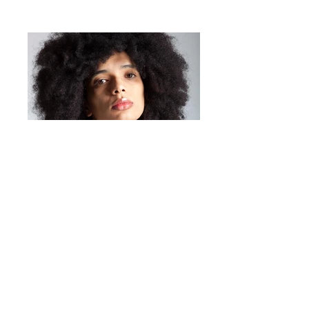
Ein kleines Detail, das einen
großen Unterschied macht
Mirta Bijoux
https://www.mirtabijoux.com/it/