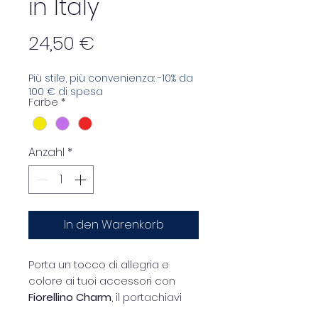
in Italy
Preis
24,50 €
Più stile, più convenienza: -10% da
100 € di spesa
Farbe
*
Anzahl
*
In den Warenkorb
Porta un tocco di allegria e
colore ai tuoi accessori con
Fiorellino Charm
, il portachiavi
dal design fresco e vivace