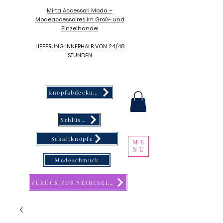
Mirta Accessori Moda –
Modeaccessoires im Groß- und
Einzelhandel
LIEFERUNG INNERHALB VON 24/48
STUNDEN
Knopfabdeckung
Schlüsselanhänger
Schaftknöpfe
ME
NU
Modeschmuck
ZURÜCK ZUR STARTSEITE