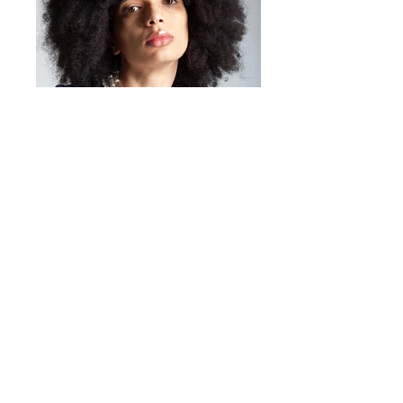
Pensato come idea regalo
originale o come piccolo
dettaglio moda da portare
sempre con sé, Fiorellino Charm
unisce stile, creatività e qualità
artigianale italiana.
Caratteristiche:
Fiore in resina lucida Ø 50
mm
Cordino in tessuto fantasia
floreale
Mirta Bijoux
Finiture in metallo nickel free
https://www.mirtabijoux.com/it/
Lunghezza totale: 28 cm
Ideale come portachiavi o
charm per borse e zaini
Prodotto artigianale
100%
Made in Italy
firmato Mirta