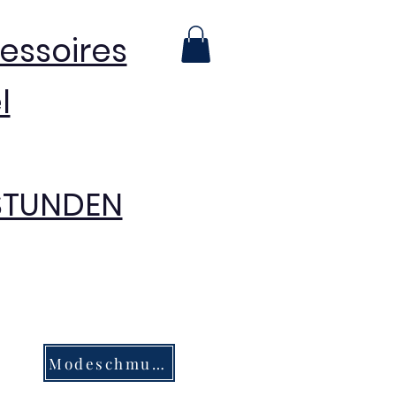
essoires
l
 STUNDEN
Modeschmuck