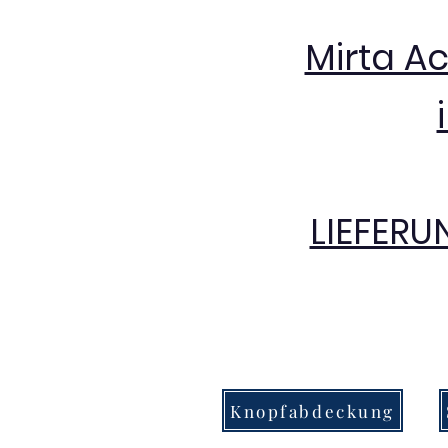
Mirta A
LIEFERU
Knopfabdeckung