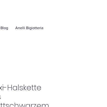
Blog
Anelli Bigiotteria
i-Halskette
s
ttschwarzem