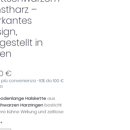
stharz –
rkantes
ign,
gestellt in
ien
Preis
0 €
e, più convenienza: -10% da 100 €
sa
bodenlange Halskette
aus
hwarzen Harzringen
besticht
hre kühne Wirkung und zeitlose
. Ein ausdrucksstarkes
*
ire mit schlichtem, aber