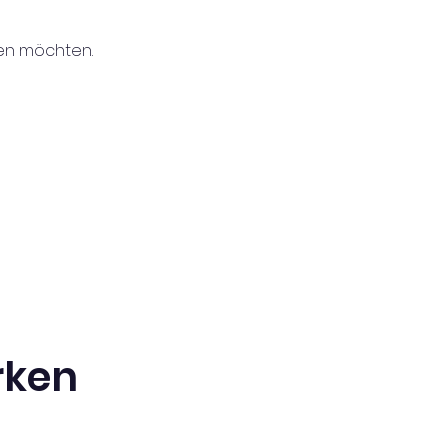
len möchten.
rken