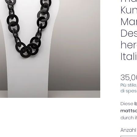
Kun
Ma
Des
her
Ital
35,0
Più stil
di spe
Diese
mattsc
durch i
Eleganz
Anzahl
Accesso