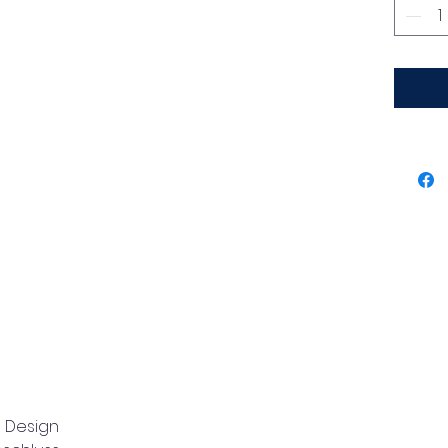
ausdru
den sch
Die le
tragend
eine gr
Oberflä
Alltags
Anlässe
schlich
Obertei
jedem L
s Design