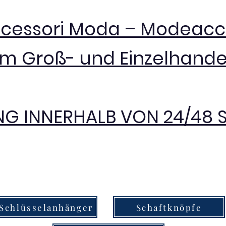
ccessori Moda – Modeacc
im Groß- und Einzelhande
NG INNERHALB VON 24/48
Schlüsselanhänger
Schaftknöpfe