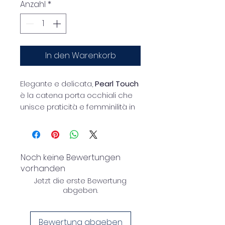
Anzahl
*
In den Warenkorb
Elegante e delicata,
Pearl Touch
è la catena porta occhiali che
unisce praticità e femminilità in
un accessorio raffinato.
Realizzata in
ottone con perline
decorative
, dona luce e un
tocco sofisticato ai tuoi occhiali,
Noch keine Bewertungen
trasformandoli in un dettaglio di
vorhanden
stile da indossare ogni giorno.
Jetzt die erste Bewertung
abgeben.
Leggera e comoda, è ideale per
tenere gli occhiali sempre a
Bewertung abgeben
portata di mano con un design