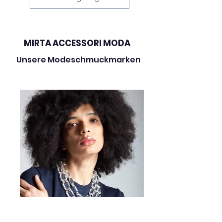
versatile che si abbina
facilmente sia ai look casual
che a quelli più eleganti.
MIRTA ACCESSORI MODA
Caratteristiche:
Unsere Modeschmuckmarken
• Materiale: ottone con perline
decorative
• Lunghezza:
70 cm
• Peso:
35 g
• Design elegante con perline
luminose
Perfetta per: ✔ look eleganti e
romantici ✔ utilizzo quotidiano ✔
occhiali da vista e da sole ✔
idea regalo raffinata
• Leggera e confortevole
• Terminali in silicone per una
presa sicura