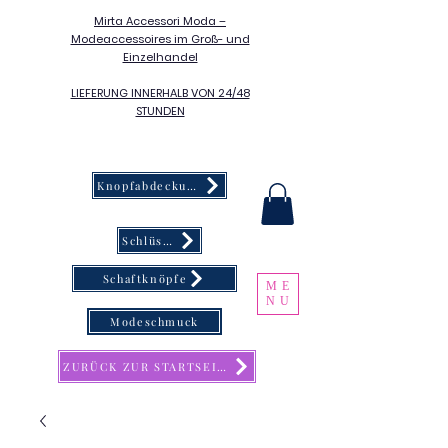
Mirta Accessori Moda –
Modeaccessoires im Groß- und
Einzelhandel
LIEFERUNG INNERHALB VON 24/48
STUNDEN
Knopfabdeckung
Schlüsselanhänger
Schaftknöpfe
ME
NU
Modeschmuck
ZURÜCK ZUR STARTSEITE