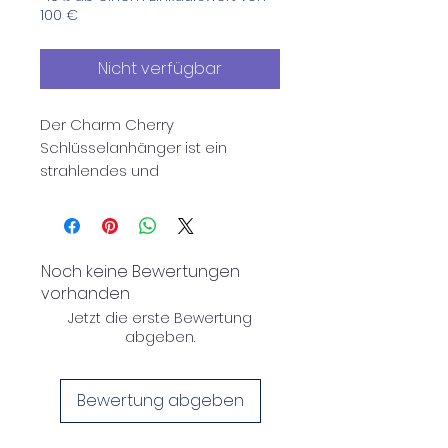
100 €
Nicht verfügbar
Der Charm Cherry
Schlüsselanhänger ist ein
strahlendes und
unwiderstehliches Accessoire,
perfekt für alle, die ihrem Stil
gerne einen Hauch von Süße
und Farbe verleihen.
Noch keine Bewertungen
vorhanden
Mit seinem von Kirschen
Jetzt die erste Bewertung
inspirierten Design bringt dieser
abgeben.
Anhänger Fröhlichkeit und
Frische, wo immer Sie hingehen.
Bewertung abgeben
Hergestellt aus hochwertigen
Materialien wie glänzendem