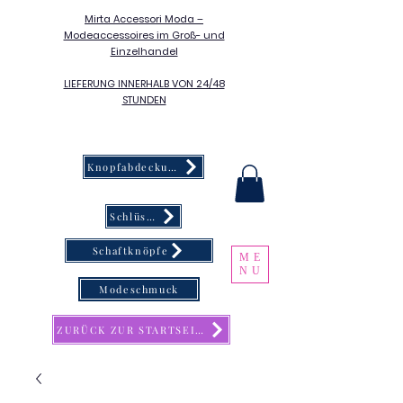
Mirta Accessori Moda –
Modeaccessoires im Groß- und
Einzelhandel
LIEFERUNG INNERHALB VON 24/48
STUNDEN
Knopfabdeckung
Schlüsselanhänger
Schaftknöpfe
ME
NU
Modeschmuck
ZURÜCK ZUR STARTSEITE