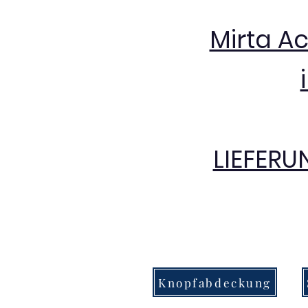
Mirta A
LIEFERU
Knopfabdeckung