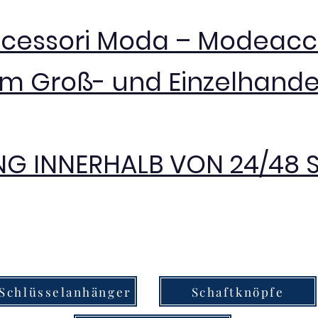
ccessori Moda – Modeacc
im Groß- und Einzelhande
NG INNERHALB VON 24/48
Schlüsselanhänger
Schaftknöpfe