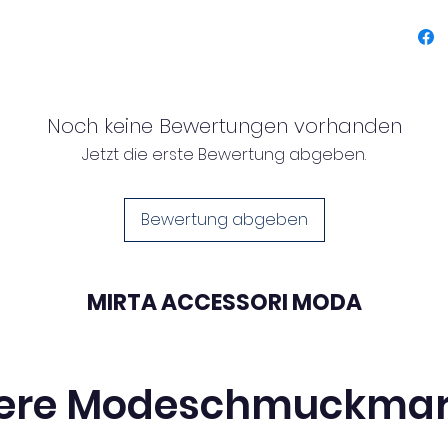
Ob Sie
versch
Gesche
Schlüss
Noch keine Bewertungen vorhanden
Werten 
Jetzt die erste Bewertung abgeben.
diesem
Schlüs
Metall
Bewertung abgeben
Schlüs
Gesamt
MIRTA ACCESSORI MODA
ere Modeschmuckma