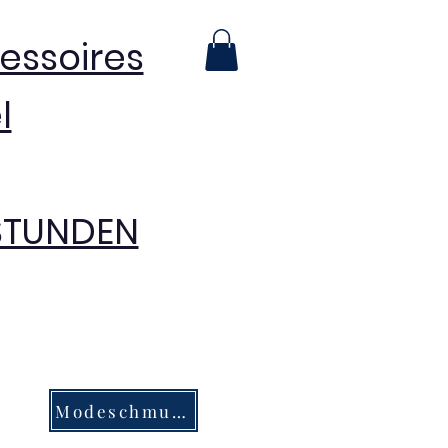
essoires
l
 STUNDEN
Modeschmuck