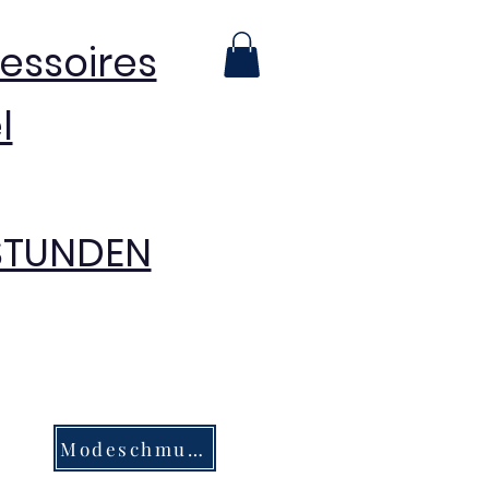
essoires
l
 STUNDEN
Modeschmuck