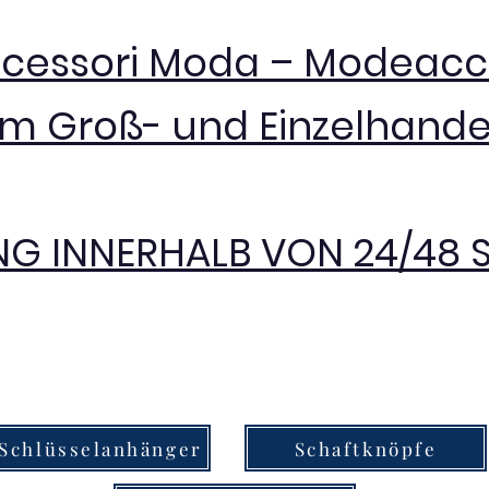
ccessori Moda – Modeacc
im Groß- und Einzelhande
NG INNERHALB VON 24/48
Schlüsselanhänger
Schaftknöpfe