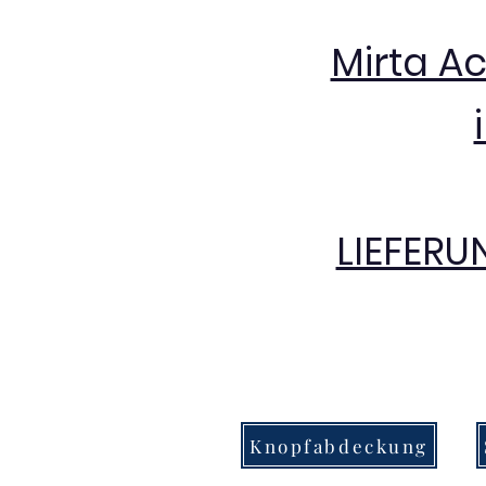
Mirta A
LIEFERU
Knopfabdeckung