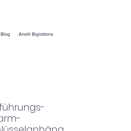
Blog
Anelli Bigiotteria
führungs-
arm-
hlüsselanhäng