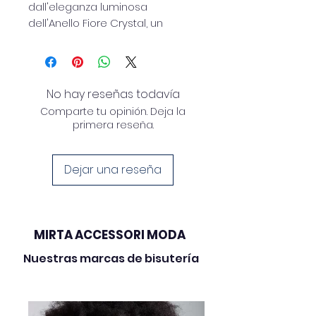
dall'eleganza luminosa
dell'Anello Fiore Crystal, un
accessorio dal design raffinato
e contemporaneo. Realizzato
con una base in ottone
regolabile, si adatta
No hay reseñas todavía
comodamente a diverse misure
Comparte tu opinión. Deja la
garantendo una vestibilità
primera reseña.
pratica e confortevole.
Il protagonista è il fiore
composto da luminosi cristalli
Dejar una reseña
taglio navette, sapientemente
applicati su una base
geometrica in resina colorata,
creando un affascinante
MIRTA ACCESSORI MODA
contrasto tra brillantezza e
Nuestras marcas de bisutería
modernità. Un gioiello versatile
che valorizza sia gli outfit
quotidiani sia le occasioni più
speciali.