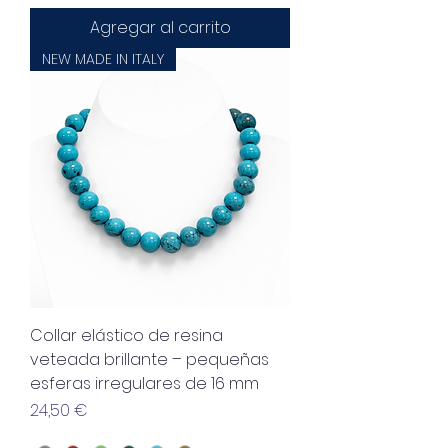
Agregar al carrito
NEW MADE IN ITALY
Collar elástico de resina
veteada brillante – pequeñas
esferas irregulares de 16 mm
Precio
24,50 €