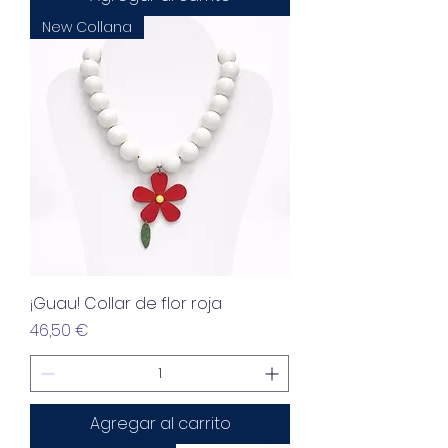
New Collana
¡Guau! Collar de flor roja
Precio
46,50 €
Agregar al carrito