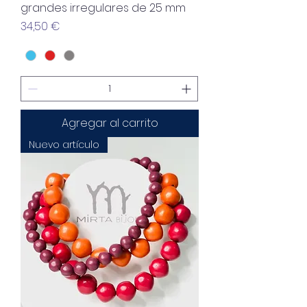
grandes irregulares de 25 mm
Precio
34,50 €
Agregar al carrito
Nuevo artículo