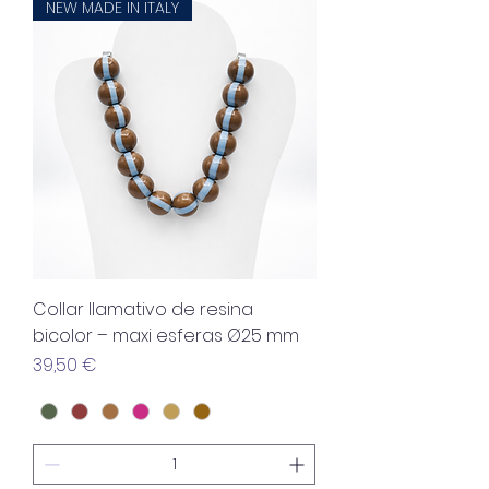
NEW MADE IN ITALY
Collar llamativo de resina
bicolor – maxi esferas Ø25 mm
Precio
39,50 €