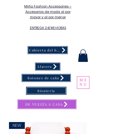
Mirta Fashion Accessories –
Accesorios de moda al por
mayor y al por menor
ENTREGA 24/48 HORAS
Cubierta del botón
Llavero
Botones de caña
ME
NU
Bisutería
DE VUELTA A CASA
NEW