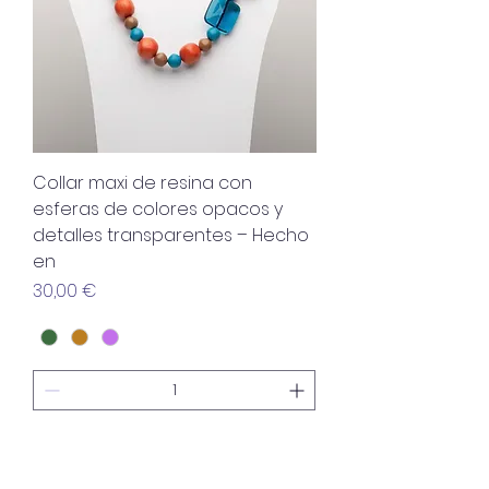
Collar maxi de resina con
esferas de colores opacos y
detalles transparentes – Hecho
en
Precio
30,00 €
Agregar al carrito
Nuevo artículo