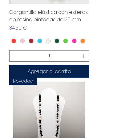
Gargantilla elástica con esferas
de resina pintadas de 25 mm.
Precio
34,50 €
Agregar al carrito
Novedad