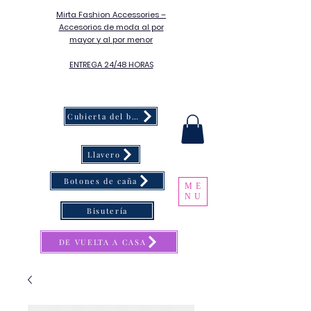
Mirta Fashion Accessories –
Accesorios de moda al por
mayor y al por menor
ENTREGA 24/48 HORAS
Cubierta del botón
Llavero
Botones de caña
ME
NU
Bisutería
DE VUELTA A CASA