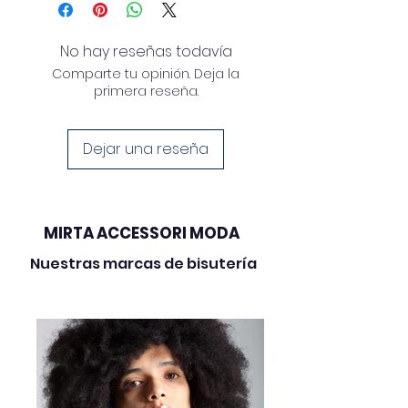
decoraciones.
Da rienda suelta a tu
Producción italiana de alta
No hay reseñas todavía
creatividad
calidad.
Comparte tu opinión. Deja la
Botón cuadrado de zamak
primera reseña.
Reciclaje creativo
NKF color oro claro lacado
en blanco
Dejar una reseña
MIRTA ACCESSORI MODA
Nuestras marcas de bisutería