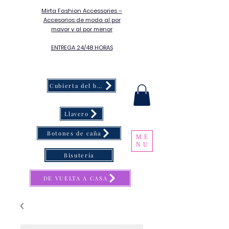
Mirta Fashion Accessories –
Accesorios de moda al por
mayor y al por menor
ENTREGA 24/48 HORAS
Cubierta del botón
Llavero
Botones de caña
ME
NU
Bisutería
DE VUELTA A CASA