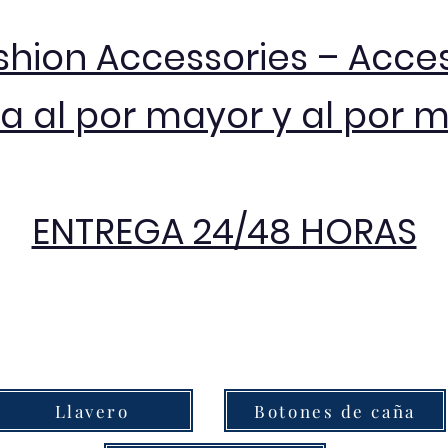
shion Accessories – Acce
 al por mayor y al por 
ENTREGA 24/48 HORAS
Llavero
Botones de caña