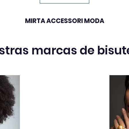
c
d
h
MIRTA ACCESSORI MODA
Acce
C
d
b
stras marcas de bisut
m
b
p
e
Marc
mar
P
p
u
co