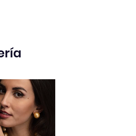
olores y tamaños alrededor
el borde de un marco para
acerlo único.
sorios para el cabello
:
rea pinzas para el pelo y
iademas decoradas con
otones pegados a bases
ería
etálicas. Puedes combinar los
otones con cintas o flores
ara un look aún más
laborado.
adores de posición o
cadores
:
egue botones sobre cartulina
ara crear tarjetas de
bicación únicas o marcadores
loridos.