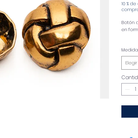
10 % de
compr
Botón 
en for
Los bo
Medida
obras d
ropa, a
Elegir
mueble
se pue
Canti
creati
Aquí ha
Joy
C
c
d
c