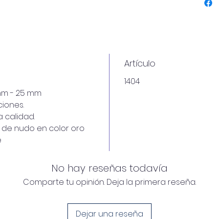
u
un
A
b
p
Artículo
m
Deco
1404
A
mm - 25 mm
u
iones.
b
a calidad.
en
 de nudo en color oro
P
e
c
p
c
No hay reseñas todavía
f
Comparte tu opinión. Deja la primera reseña.
o
Marc
P
Dejar una reseña