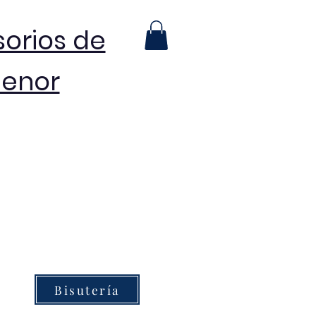
sorios de
menor
Bisutería