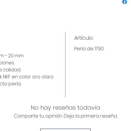
un
A
b
p
m
Artículo
Deco
A
Perla de 1790
u
mm - 20 mm
b
iones.
en
a calidad.
P
NKF en color oro claro
c
to perla.
p
c
f
o
No hay reseñas todavía
Marc
Comparte tu opinión. Deja la primera reseña.
P
c