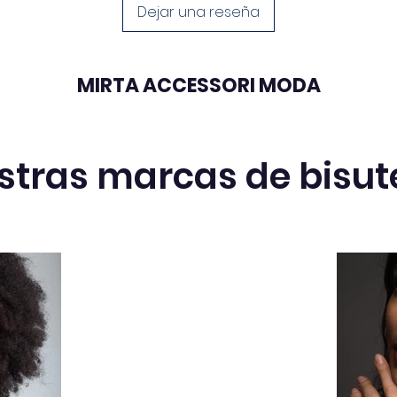
d
Dejar una reseña
h
Acce
C
MIRTA ACCESSORI MODA
d
b
m
b
stras marcas de bisut
p
e
Marc
mar
P
p
u
co
Da rien
Recicla