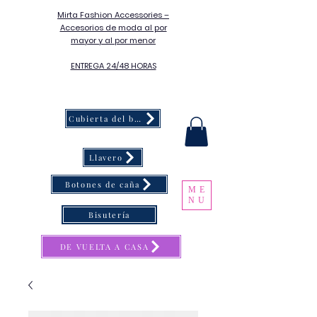
Mirta Fashion Accessories –
Accesorios de moda al por
mayor y al por menor
ENTREGA 24/48 HORAS
Cubierta del botón
Llavero
Botones de caña
ME
NU
Bisutería
DE VUELTA A CASA