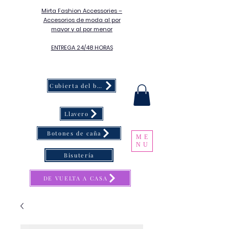
Mirta Fashion Accessories –
Accesorios de moda al por
mayor y al por menor
ENTREGA 24/48 HORAS
Cubierta del botón
Llavero
Botones de caña
ME
NU
Bisutería
DE VUELTA A CASA