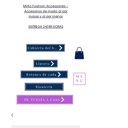
Mirta Fashion Accessories –
Accesorios de moda al por
mayor y al por menor
ENTREGA 24/48 HORAS
Cubierta del botón
Llavero
Botones de caña
ME
NU
Bisutería
DE VUELTA A CASA