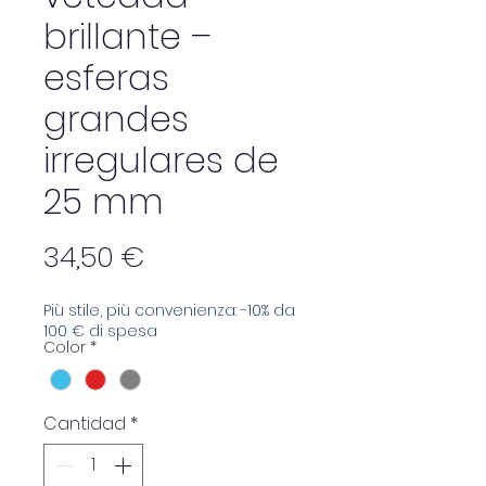
brillante –
esferas
grandes
irregulares de
25 mm
Precio
34,50 €
Più stile, più convenienza: -10% da
100 € di spesa
Color
*
Cantidad
*