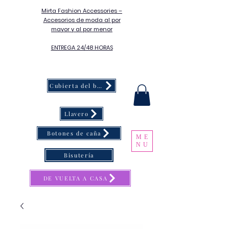
Mirta Fashion Accessories –
Accesorios de moda al por
mayor y al por menor
ENTREGA 24/48 HORAS
Cubierta del botón
Llavero
Botones de caña
ME
NU
Bisutería
DE VUELTA A CASA