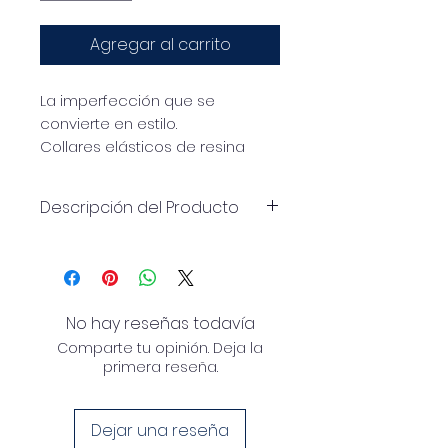
Agregar al carrito
La imperfección que se
convierte en estilo.
Collares elásticos de resina
veteada brillante con
esferas
deliberadamente irregulares
,
Descripción del Producto
para un efecto material,
contemporáneo y único.
Collar elástico de resina
Disponible en
versión GRANDE
veteada brillante, con
esferas
(25 mm)
de forma irregular
que le
confieren un aspecto natural,
No hay reseñas todavía
dinámico y distintivo.
Comparte tu opinión. Deja la
Las ligeras irregularidades en
primera reseña.
las formas no son defectos,
sino una elección estética
Dejar una reseña
que hace que cada collar