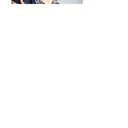
• Adatta a occhiali da vista e da
sole
• Modello unisex
Perfetta per:
✔ uso quotidiano
✔ occhiali da sole
✔ look fashion e colorati
✔ idea regalo originale
Mirta Bijoux
https://www.mirtabijoux.com/it/