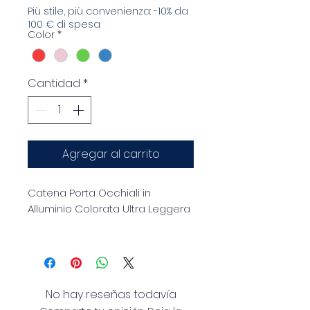
Più stile, più convenienza: -10% da
100 € di spesa
Color
*
Cantidad
*
Agregar al carrito
Catena Porta Occhiali in
Alluminio Colorata Ultra Leggera
Dai un tocco di colore ai tuoi
occhiali con
Color Chain
, la
catena porta occhiali dal
design moderno e minimal.
No hay reseñas todavía
Realizzata in
alluminio colorato
,