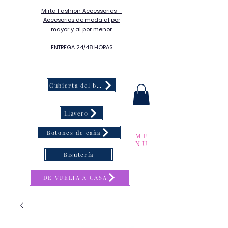
Mirta Fashion Accessories –
Accesorios de moda al por
mayor y al por menor
ENTREGA 24/48 HORAS
Cubierta del botón
Llavero
Botones de caña
ME
NU
Bisutería
DE VUELTA A CASA