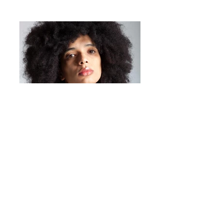
resistente
Ligero y cómodo
Disponible en diferentes
variaciones de color.
Un accesorio versátil, ideal
para quienes aprecian los
detalles originales y el diseño
contemporáneo.
Mirta Bijoux
https://www.mirtabijoux.com/it/