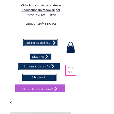
Mirta Fashion Accessories –
Accesorios de moda al por
mayor y al por menor
ENTREGA 24/48 HORAS
Cubierta del botón
Llavero
Botones de caña
ME
NU
Bisutería
DE VUELTA A CASA