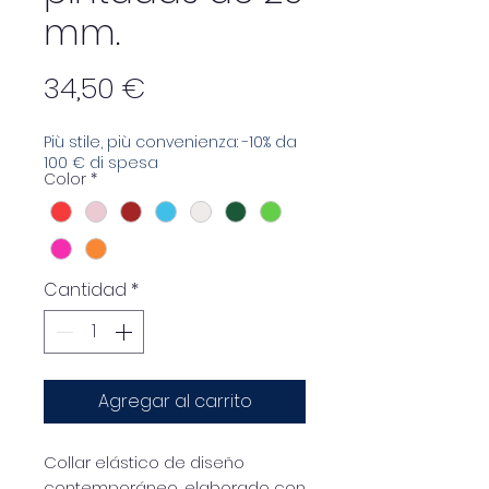
mm.
Precio
34,50 €
Più stile, più convenienza: -10% da
100 € di spesa
Color
*
Cantidad
*
Agregar al carrito
Collar elástico de diseño
contemporáneo, elaborado con