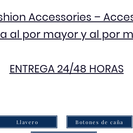
shion Accessories – Acce
 al por mayor y al por 
ENTREGA 24/48 HORAS
Llavero
Botones de caña