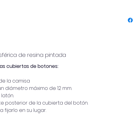
mientra
este a
versáti
clásic
contem
Se apli
transf
prenda
férica de resina pintada
Un acc
las cubiertas de botones:
mínimo
diseña
de la camisa
destaca
un diámetro máximo de 12 mm.
latón.
te posterior de la cubierta del botón.
✨ Porqu
fijarlo en su lugar.
compon
sí mism