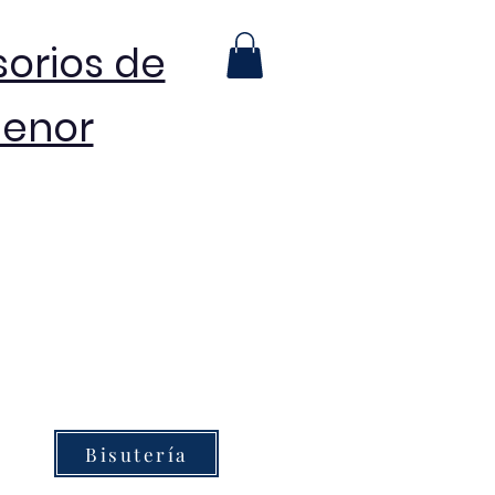
sorios de
menor
Bisutería