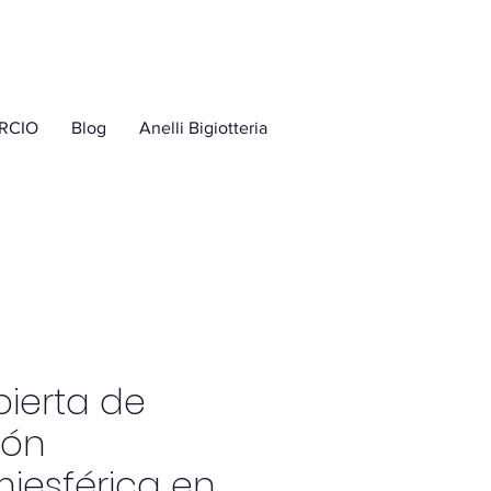
RCIO
Blog
Anelli Bigiotteria
ierta de
tón
iesférica en