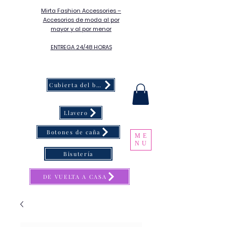
Mirta Fashion Accessories –
Accesorios de moda al por
mayor y al por menor
ENTREGA 24/48 HORAS
Cubierta del botón
Llavero
Botones de caña
ME
NU
Bisutería
DE VUELTA A CASA