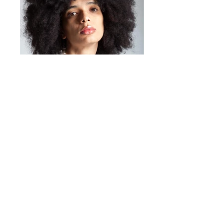
¡Y eso es todo!
✨ No daña la prenda
Tamaño 48 mm
✨ Efecto sorpresa instantáneo
👉 Compatible con
botones de
hasta 12 mm de diámetro
.
Elige el color, adjúntalo y deja
que los detalles hablen por sí
solos.
Porque la moda se trata de los
pequeños detalles.
Mirta Bijoux
https://www.mirtabijoux.com/it/