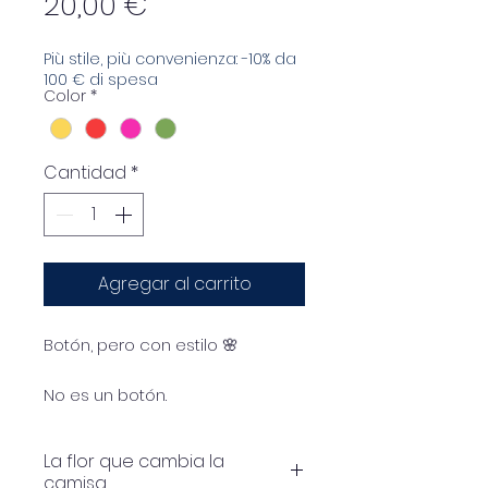
Precio
20,00 €
Più stile, più convenienza: -10% da
100 € di spesa
Color
*
Cantidad
*
Agregar al carrito
Botón, pero con estilo 🌸
No es un botón.
Son los detalles los que lo
cambian todo.
La flor que cambia la
camisa