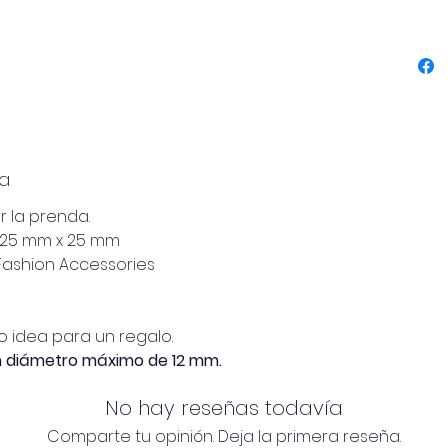
Perfec
elegan
carácte
Un peq
de marc
Dimensi
ya
r la prenda.
– 25 mm x 25 mm
 Fashion Accessories
 idea para un regalo.
n diámetro máximo de 12 mm.
No hay reseñas todavía
Comparte tu opinión. Deja la primera reseña.