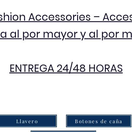
shion Accessories – Acce
 al por mayor y al por 
ENTREGA 24/48 HORAS
Llavero
Botones de caña