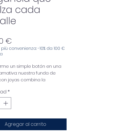
lza cada
alle
Precio
0 €
e, più convenienza: -10% da 100 €
sa
orme un simple botón en una
lamativa: nuestra funda de
con joyas combina la
ía italiana, materiales
dad
*
os y un diseño icónico.
o dorado encierra cristales
lores que iluminan la camisa
 toque de clase único e
atamente reconocible.
Agregar al carrito