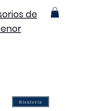
sorios de
menor
Bisutería