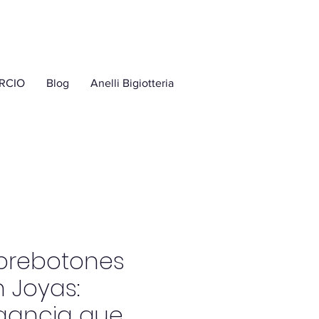
RCIO
Blog
Anelli Bigiotteria
brebotones
 Joyas:
gancia que