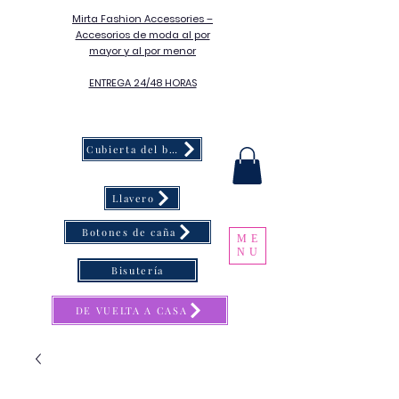
Mirta Fashion Accessories –
Accesorios de moda al por
mayor y al por menor
ENTREGA 24/48 HORAS
Cubierta del botón
Llavero
Botones de caña
ME
NU
Bisutería
DE VUELTA A CASA