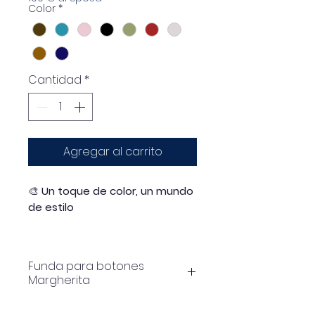
Color
*
Cantidad
*
Agregar al carrito
🎨
Un toque de color, un mundo
de estilo
Con solo añadir un
cubrebotones tu prenda
Funda para botones
cambia su aspecto.
Margherita
Experimenta, diviértete y
descubre lo poderoso que
Flor de resina de 55 mm con