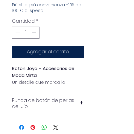
Più stile, più convenienza: -10% da
100 € di spesa
Cantidad
*
Agregar al carrito
Botón Joya – Accesorios de
Moda Mirta
Un detalle que marca la
diferencia.
Funda de botón de perlas
Este botón joya, adornado con
de lujo
perlas brillantes y un sofisticado
engaste dorado, añade un
✨ Es fácil de aplicar sin dañar
toque de estilo sofisticado a
la prenda.
cualquier prenda.
✨ Efecto joya instantáneo –