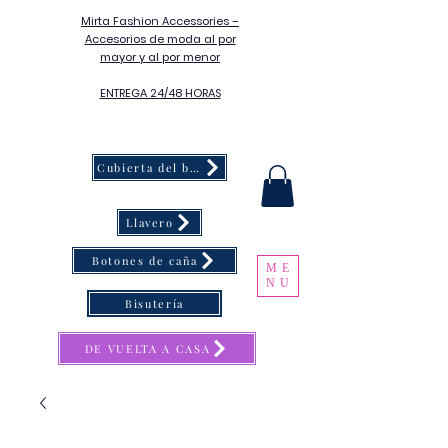
Mirta Fashion Accessories –
Accesorios de moda al por
mayor y al por menor
ENTREGA 24/48 HORAS
Cubierta del botón
Llavero
Botones de caña
ME
NU
Bisutería
DE VUELTA A CASA