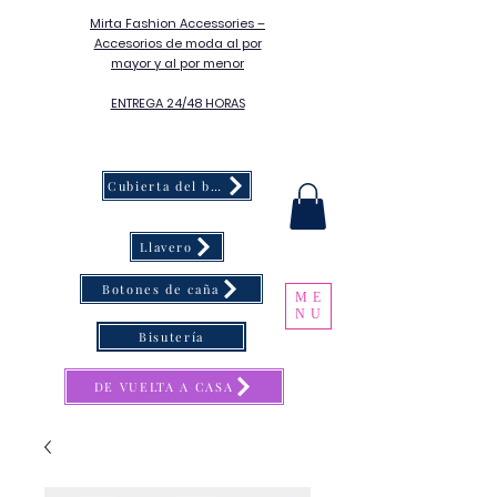
Mirta Fashion Accessories –
Accesorios de moda al por
mayor y al por menor
ENTREGA 24/48 HORAS
Cubierta del botón
Llavero
Botones de caña
ME
NU
Bisutería
DE VUELTA A CASA