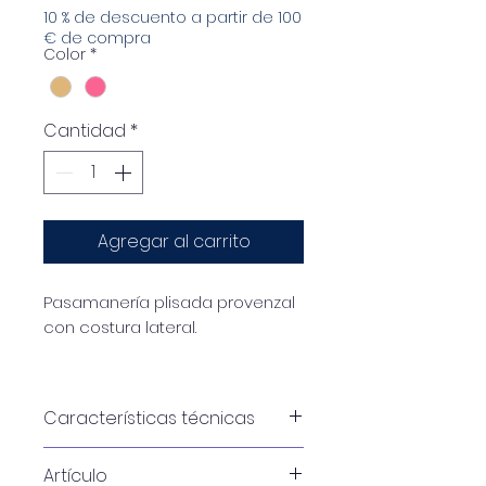
10 % de descuento a partir de 100
€ de compra
Color
*
Cantidad
*
Agregar al carrito
Pasamanería plisada provenzal
con costura lateral.
Los adornos textiles ofrecen
innumerables posibilidades
Características técnicas
creativas para el bricolaje y la
decoración. Aquí tienes algunas
Artículo
ideas originales para usarlos:
Tamaños disponibles 40