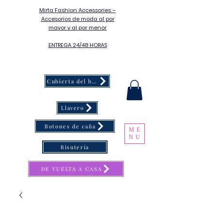
Mirta Fashion Accessories –
Accesorios de moda al por
mayor y al por menor
ENTREGA 24/48 HORAS
Cubierta del botón
Llavero
Botones de caña
ME
NU
Bisutería
DE VUELTA A CASA