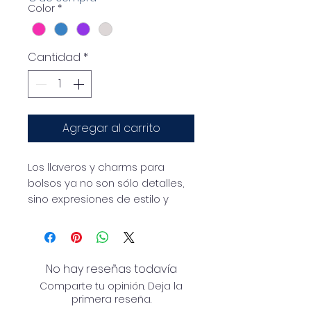
Color
*
Cantidad
*
Agregar al carrito
Los llaveros y charms para
bolsos ya no son sólo detalles,
sino expresiones de estilo y
personalidad.
Llavero con charm con cierre
de resina y metal sin níquel
No hay reseñas todavía
Comparte tu opinión. Deja la
Longitud 17 cm
primera reseña.