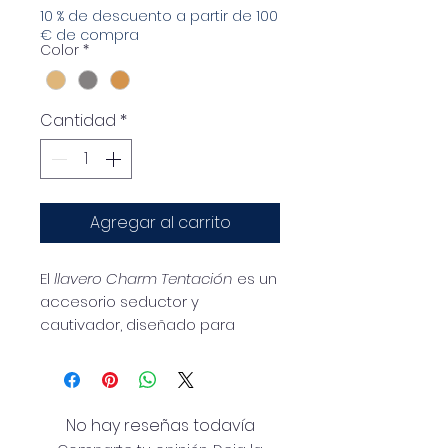
10 % de descuento a partir de 100
€ de compra
Color
*
Cantidad
*
Agregar al carrito
El
llavero Charm Tentación
es un
accesorio seductor y
cautivador, diseñado para
quienes aman agregar un
toque de misterio y encanto a
su estilo.
No hay reseñas todavía
Con elegantes detalles de