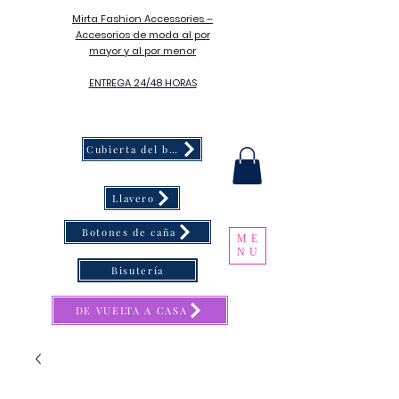
Mirta Fashion Accessories –
Accesorios de moda al por
mayor y al por menor
ENTREGA 24/48 HORAS
Cubierta del botón
Llavero
Botones de caña
ME
NU
Bisutería
DE VUELTA A CASA