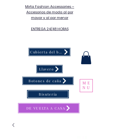
Mirta Fashion Accessories –
Accesorios de moda al por
mayor y al por menor
ENTREGA 24/48 HORAS
Cubierta del botón
Llavero
Botones de caña
ME
NU
Bisutería
DE VUELTA A CASA