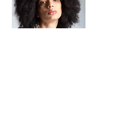
Caratteristiche:
• Materiale: resina colorata
• Lunghezza:
70 cm
• Peso:
85 g
• Design a maxi maglie
• Leggera e confortevole
• Terminali in silicone per una
presa sicura
• Adatta a occhiali da vista e da
sole
• Modello fashion unisex
Perfetta per:
✔ look casual e trendy
✔ occhiali da sole e da vista
Mirta Bijoux
https://www.mirtabijoux.com/it/
✔ outfit colorati e moderni
✔ idea regalo originale