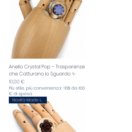
Anello Crystal Pop – Trasparenze
che Catturano lo Sguardo ✨
Prezzo
10,00 €
Più stile, più convenienza: -10% da 100
€ di spesa
Novità Made in Italy