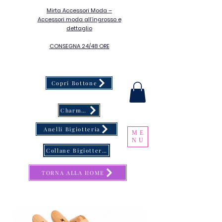
Mirta Accessori Moda –
Accessori moda all’ingrosso e
dettaglio
CONSEGNA 24/48 ORE
Copri Bottone
Charms & Catene Porta Occhiali
Anelli Bigiotteria
ME
NU
Collane Bigiotteria
TORNA ALLA HOME