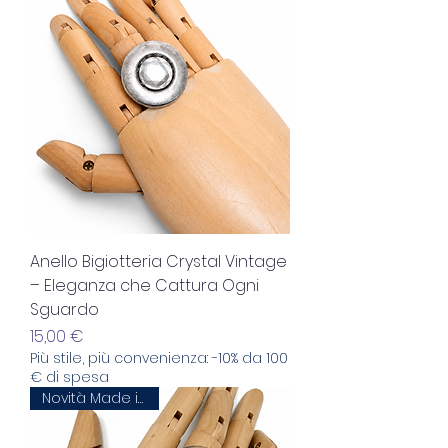
Anello Bigiotteria Crystal Vintage
– Eleganza che Cattura Ogni
Sguardo
Prezzo
15,00 €
Più stile, più convenienza: -10% da 100
€ di spesa
Novità Made in Italy