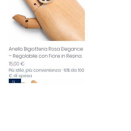
Anello Bigiotteria Rosa Elegance
– Regolabile con Fiore in Resina
Prezzo
15,00 €
Più stile, più convenienza: -10% da 100
€ di spesa
NEW