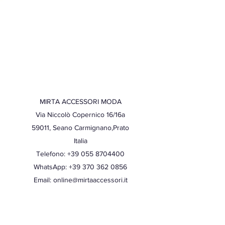
MIRTA ACCESSORI MODA
Via Niccolò Copernico 16/16a
59011, Seano Carmignano,Prato
Italia
Telefono: +39 055 8704400
WhatsApp:
+39 370 362 0856
Email: online@mirtaaccessori.it
Sito internet: www.mirta-accessori-moda.it
Sito internet: www.mirta-accessori.com
P.IVA