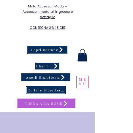
Mirta Accessori Moda –
Accessori moda all’ingrosso e
dettaglio
CONSEGNA 24/48 ORE
Copri Bottone
Charms & Catene Porta Occhiali
Anelli Bigiotteria
ME
NU
Collane Bigiotteria
TORNA ALLA HOME