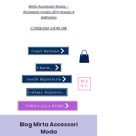
Mirta Accessori Moda –
Accessori moda all’ingrosso e
dettaglio
CONSEGNA 24/48 ORE
Copri Bottone
Charms & Catene Porta Occhiali
Anelli Bigiotteria
ME
NU
Collane Bigiotteria
TORNA ALLA HOME
Blog Mirta Accessori
Moda