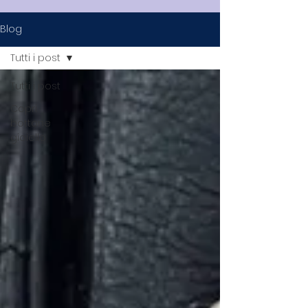
Blog
Tutti i post
Tutti i post
Copri
bottone
gioiello