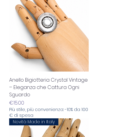
Anello Bigiotteria Crystal Vintage
– Eleganza che Cattura Ogni
Sguardo
Price
€15.00
Più stile, più convenienza: -10% da 100
€ di spesa
Novità Made in Italy