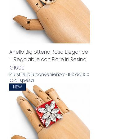
Anello Bigiotteria Rosa Elegance
– Regolabile con Fiore in Resina
Price
€15.00
Più stile, più convenienza: -10% da 100
€ di spesa
NEW