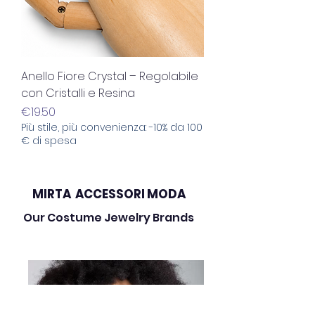
Anello Fiore Crystal – Regolabile
con Cristalli e Resina
Price
€19.50
Più stile, più convenienza: -10% da 100
€ di spesa
MIRTA ACCESSORI MODA
Our Costume Jewelry Brands