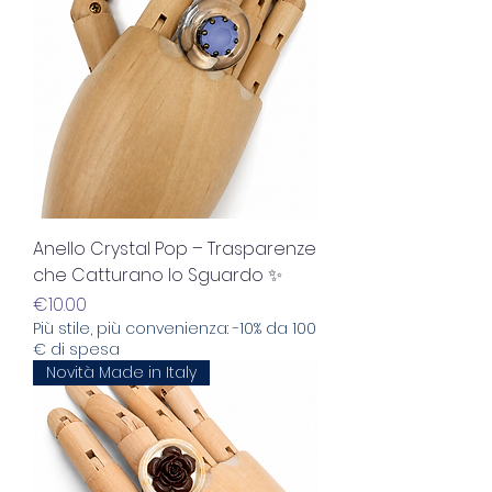
Anello Crystal Pop – Trasparenze
che Catturano lo Sguardo ✨
Price
€10.00
Più stile, più convenienza: -10% da 100
€ di spesa
Novità Made in Italy