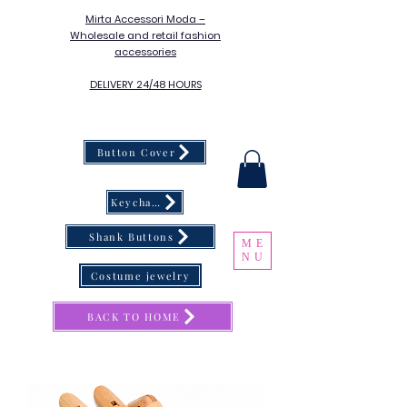
Mirta Accessori Moda –
Wholesale and retail fashion
accessories
DELIVERY 24/48 HOURS
Button Cover
Keychain
Shank Buttons
ME
NU
Costume jewelry
BACK TO HOME