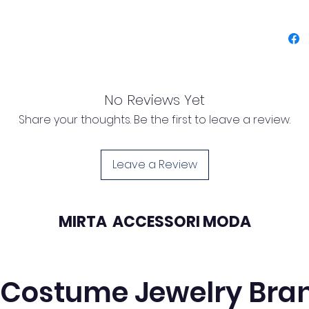
Disponib
ideale 
più rice
Caratte
• Mater
• Nickel
No Reviews Yet
• Lungh
Share your thoughts. Be the first to leave a review.
• Peso:
• Ultra
• Termi
Leave a Review
sicura
• Adatt
• Model
MIRTA ACCESSORI MODA
Perfett
✔ uso 
✔ occhi
 Costume Jewelry Bra
✔ look 
✔ idea 