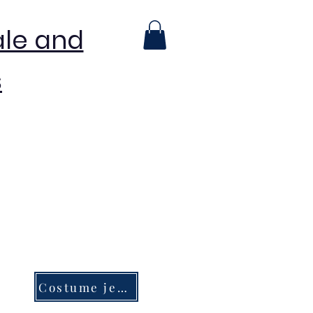
ale and
s
Costume jewelry