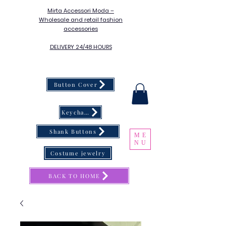
Mirta Accessori Moda –
Wholesale and retail fashion
accessories
DELIVERY 24/48 HOURS
Button Cover
Keychain
Shank Buttons
ME
NU
Costume jewelry
BACK TO HOME