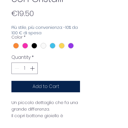
Price
€19.50
Più stile, più convenienza: -10% da
100 € di spesa
Color
*
Quantity
*
Add to Cart
Un piccolo dettaglio che fa una
grande differenza.
Il copri bottone gioiello è
l’accessorio perfetto per