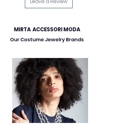
giorno, mantiene gli occhiali
Leave a Review
sempre a portata di mano
trasformandoli in un dettaglio
fashion discreto e sofisticato.
MIRTA ACCESSORI MODA
Caratteristiche:
Our Costume Jewelry Brands
• Materiale: ottone colore oro
• Lunghezza:
70 cm
• Peso:
35 g
• Design con dettagli a micro
sfere
• Leggera e confortevole
• Terminali in silicone per una
presa sicura
• Adatta a occhiali da vista e da
sole
• Stile elegante e versatile
Perfetta per:
✔ look eleganti e minimal