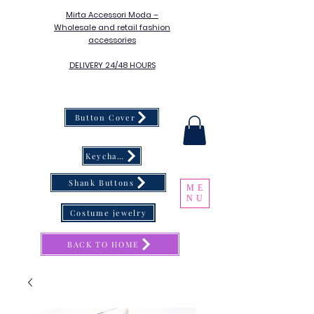
Mirta Accessori Moda –
Wholesale and retail fashion
accessories
DELIVERY 24/48 HOURS
Button Cover
Keychain
Shank Buttons
ME
NU
Costume jewelry
BACK TO HOME