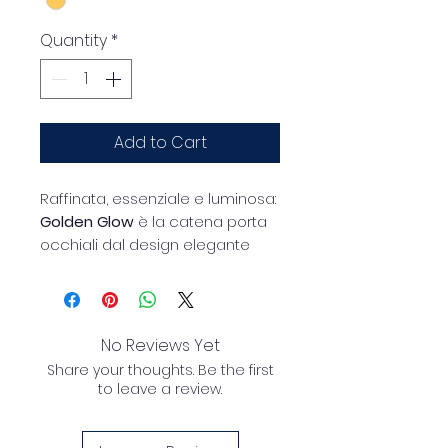
Quantity
*
Add to Cart
Raffinata, essenziale e luminosa:
Golden Glow
è la catena porta
occhiali dal design elegante
che aggiunge un tocco
prezioso a ogni look.
Realizzata in
ottone colore oro
con dettagli a piccole sfere,
No Reviews Yet
combina stile e praticità in un
Share your thoughts. Be the first
accessorio leggero e versatile
to leave a review.
Perfetta da indossare ogni