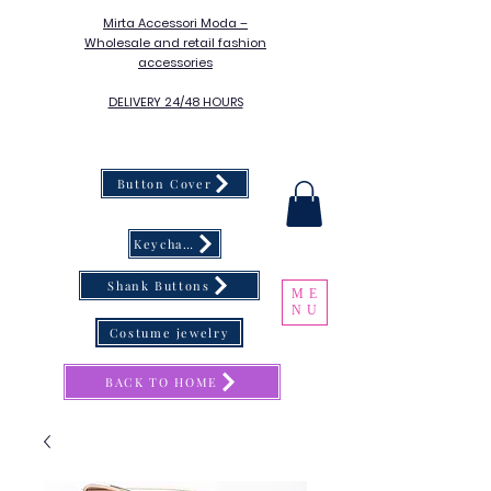
Mirta Accessori Moda –
Wholesale and retail fashion
accessories
DELIVERY 24/48 HOURS
Button Cover
Keychain
Shank Buttons
ME
NU
Costume jewelry
BACK TO HOME