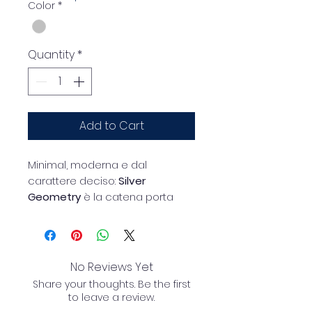
Color
*
Quantity
*
Add to Cart
Minimal, moderna e dal
carattere deciso:
Silver
Geometry
è la catena porta
occhiali che unisce design
contemporaneo e praticità.
Realizzata in
ottone colore
silver
, presenta un originale
No Reviews Yet
gioco di
forme geometriche
Share your thoughts. Be the first
intrecciate
che dona
to leave a review.
movimento e personalità a