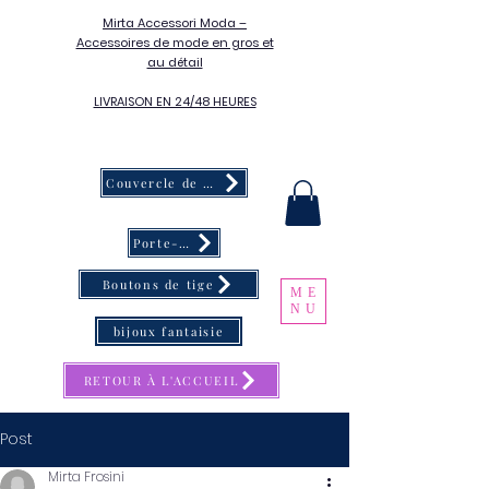
Mirta Accessori Moda –
Accessoires de mode en gros et
au détail
LIVRAISON EN 24/48 HEURES
Couvercle de bouton
Porte-clés
Boutons de tige
ME
NU
bijoux fantaisie
RETOUR À L'ACCUEIL
Post
Mirta Frosini