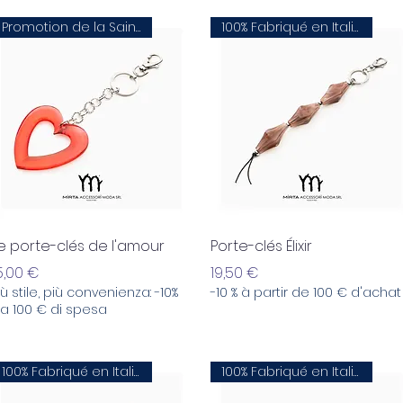
Promotion de la Saint-Valentin
100% Fabriqué en Italie
Aperçu rapide
Aperçu rapide
e porte-clés de l'amour
Porte-clés Élixir
rix
Prix
5,00 €
19,50 €
iù stile, più convenienza: -10%
-10 % à partir de 100 € d'achat
a 100 € di spesa
100% Fabriqué en Italie
100% Fabriqué en Italie