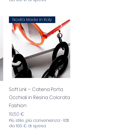
Novità Made in Italy
Aperçu rapide
Soft Link – Catena Porta
Occhiali in Resina Colorata
Fashion
Prix
19,50 €
Più stile, più convenienza: -10%
da 100 € di spesa