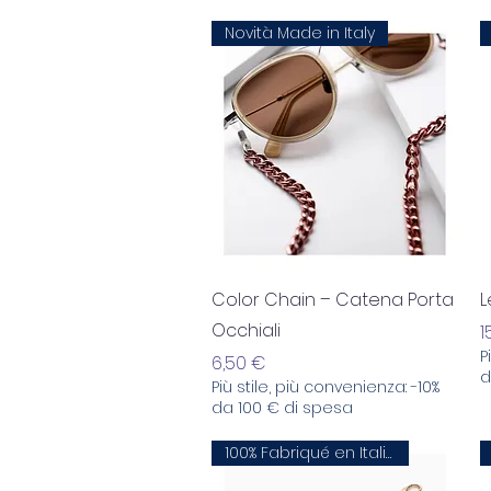
Novità Made in Italy
Aperçu rapide
Color Chain – Catena Porta
L
Occhiali
P
1
P
Prix
6,50 €
d
Più stile, più convenienza: -10%
da 100 € di spesa
100% Fabriqué en Italie