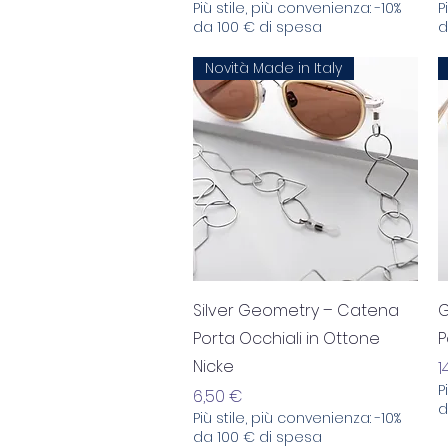
Più stile, più convenienza: -10%
P
da 100 € di spesa
d
Novità Made in Italy
Aperçu rapide
Silver Geometry – Catena
G
Porta Occhiali in Ottone
P
Nicke
P
1
P
Prix
6,50 €
d
Più stile, più convenienza: -10%
da 100 € di spesa