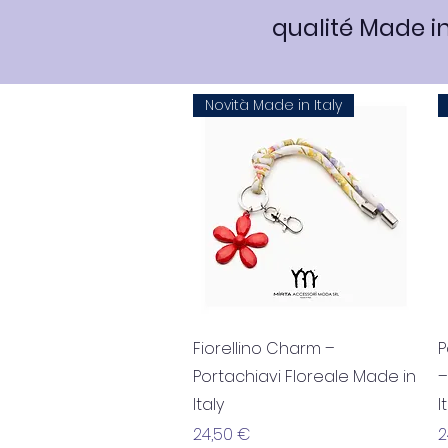
qualité Made in
Novità Made in Italy
Aperçu rapide
Fiorellino Charm –
P
Portachiavi Floreale Made in
–
Italy
I
Prix
P
24,50 €
2