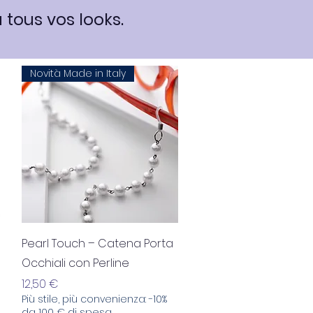
 tous vos looks.
Novità Made in Italy
Aperçu rapide
Pearl Touch – Catena Porta
Occhiali con Perline
Prix
12,50 €
Più stile, più convenienza: -10%
da 100 € di spesa