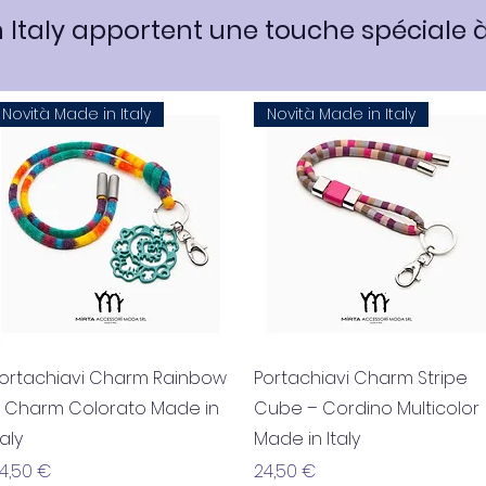
 Italy apportent une touche spéciale à
Novità Made in Italy
Novità Made in Italy
Aperçu rapide
Aperçu rapide
ortachiavi Charm Rainbow
Portachiavi Charm Stripe
 Charm Colorato Made in
Cube – Cordino Multicolor
taly
Made in Italy
rix
Prix
4,50 €
24,50 €