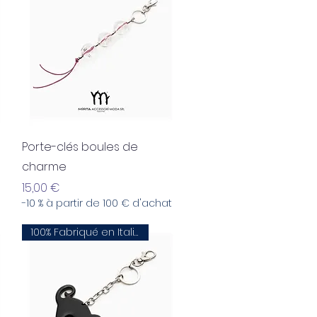
Aperçu rapide
Porte-clés boules de
charme
Prix
15,00 €
-10 % à partir de 100 € d'achat
100% Fabriqué en Italie