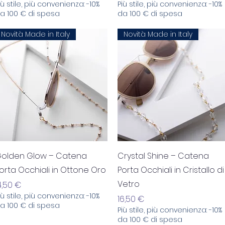
iù stile, più convenienza: -10%
Più stile, più convenienza: -10%
a 100 € di spesa
da 100 € di spesa
Novità Made in Italy
Novità Made in Italy
Aperçu rapide
Aperçu rapide
olden Glow – Catena
Crystal Shine – Catena
orta Occhiali in Ottone Oro
Porta Occhiali in Cristallo di
Vetro
rix
4,50 €
iù stile, più convenienza: -10%
Prix
16,50 €
a 100 € di spesa
Più stile, più convenienza: -10%
da 100 € di spesa