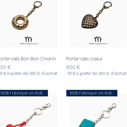
Aperçu rapide
Aperçu rapide
orte-clés Bon Bon Charm
Porte-clés cœur
rix
Prix
,50 €
8,50 €
10 % à partir de 100 € d'achat
-10 % à partir de 100 € d'achat
100% Fabriqué en Italie
100% Fabriqué en Italie