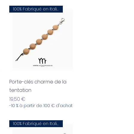
100% Fabriqué en Italie
Aperçu rapide
Porte-clés charme de la
tentation
Prix
19,50 €
-10 % à partir de 100 € d'achat
100% Fabriqué en Italie