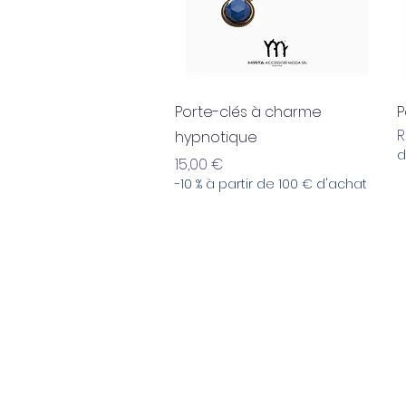
Aperçu rapide
Porte-clés à charme
P
R
hypnotique
d
Prix
15,00 €
-10 % à partir de 100 € d'achat