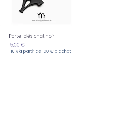
Aperçu rapide
Porte-clés chat noir
Prix
15,00 €
-10 % à partir de 100 € d'achat