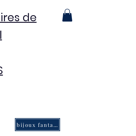
ires de
l
S
bijoux fantaisie