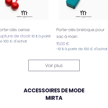
Aperçu rapide
Aperçu rapide
orte-clés cerise
Porte-clés breloque pour
upture de stock
-10 % à partir
sac à main
e 100 € d'achat
Prix
15,00 €
-10 % à partir de 100 € d'achat
Voir plus
ACCESSOIRES DE MODE
MIRTA