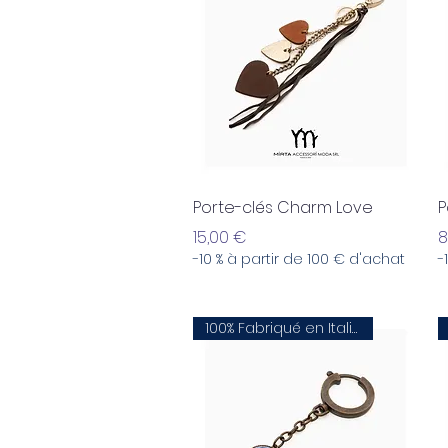
Aperçu rapide
Porte-clés Charm Love
P
Prix
P
15,00 €
8
-10 % à partir de 100 € d'achat
-
100% Fabriqué en Italie